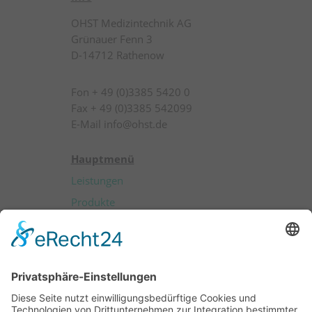
OHST Medizintechnik AG
Grünauer Fenn 3
D-14712 Rathenow
Fon + 49 (0)3385 5420 0
Fax + 49 (0)3385 542099
E-Mail info@ohst.de
Hauptmenü
Leistungen
Produkte
Patienten
Anwender
Über OHST
Karriere
Kontakt