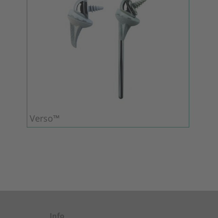
Verso™
Info