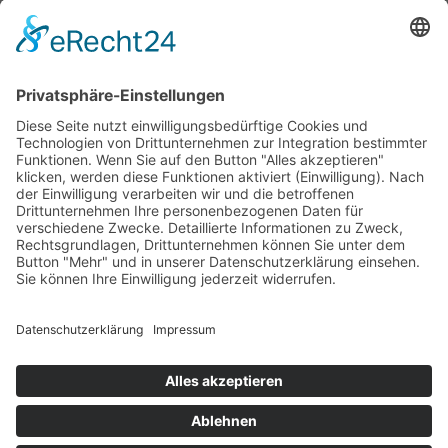
Leistungen
Produkte
Patienten
Anwender
Über OHST
Karriere
Kontakt