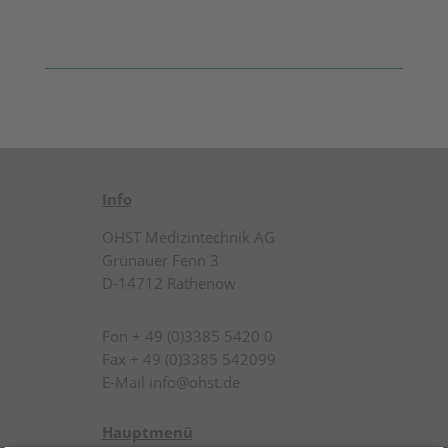
Info
OHST Medizintechnik AG
Grünauer Fenn 3
D-14712 Rathenow
Fon + 49 (0)3385 5420 0
Fax + 49 (0)3385 542099
E-Mail info@ohst.de
Hauptmenü