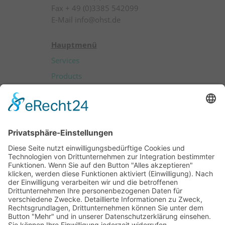
Fax + 49 (0)3385 542099
E-Mail info@ohst.de
Hauptmenü
Services
Products
Patients
Professionals
About OHST
Career
Contact