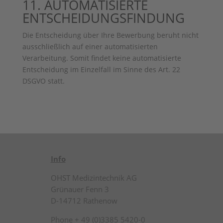
11. AUTOMATISIERTE
ENTSCHEIDUNGSFINDUNG
Die Entscheidung über Ihre Bewerbung beruht nicht
ausschließlich auf einer automatisierten
Verarbeitung. Somit findet keine automatisierte
Entscheidung im Einzelfall im Sinne des Art. 22
DSGVO statt.
Info
OHST Medizintechnik AG
Grünauer Fenn 3
D-14712 Rathenow
Phone + 49 (0)3385 5420-0