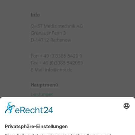
Info
OHST Medizintechnik AG
Grünauer Fenn 3
D-14712 Rathenow
Fon + 49 (0)3385 5420 0
Fax + 49 (0)3385 542099
E-Mail info@ohst.de
Hauptmenü
Leistungen
Produkte
Patienten
Anwender
Über OHST