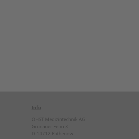
Info
OHST Medizintechnik AG
Grünauer Fenn 3
D-14712 Rathenow