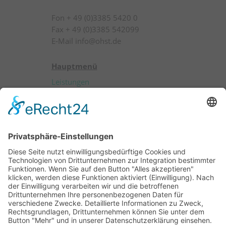
Fon + 49 (0)3385 5420 0
Fax + 49 (0)3385 542099
E-Mail info@ohst.de
Hauptmenü
Leistungen
Produkte
Patienten
Anwender
Über OHST
Karriere
Kontakt