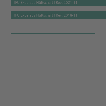
IFU Expersus Hüftschaft l Rev. 2021-11
IFU Expersus Hüftschaft l Rev. 2018-11